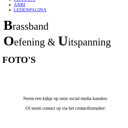
ANBI
LEDENPAGINA
B
rassband
O
U
efening &
itspanning
FOTO'S
Neem een kijkje op onze social media kanalen:
Of neem contact op via het contactformulier: