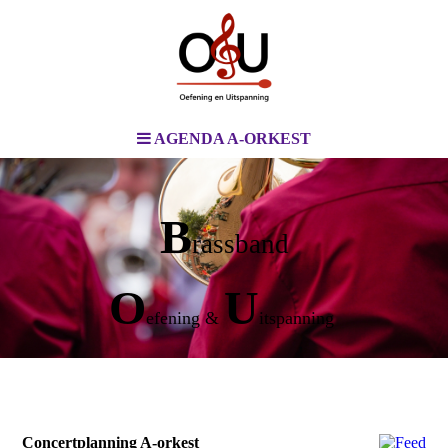
AGENDA A-ORKEST
B
rassband
O
U
efening &
itspanning
Concertplanning A-orkest