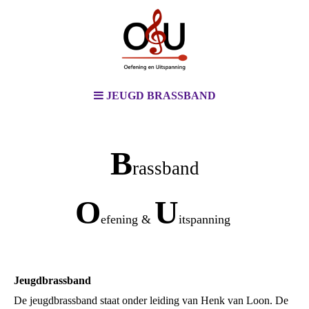
JEUGD BRASSBAND
B
rassband
O
U
efening &
itspanning
Jeugdbrassband
De jeugdbrassband staat onder leiding van Henk van Loon. De